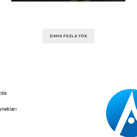
DAHA FAZLA YOK
zda
ynakları